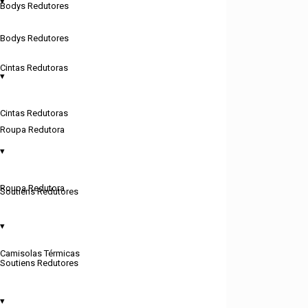
▾
Bodys Redutores
Procurar Tamanho Ideal
Bodys Redutores
x
Cintas Redutoras
▾
Tronco
Medir em centímetros à volta do Tronco
Cintas Redutoras
Roupa Redutora
Busto
▾
Medir em centímetros à volta do Busto
Roupa Redutora
Soutiens Redutores
Qual o meu tamanho?
▾
Tronco (cm)
Camisolas Térmicas
Soutiens Redutores
Busto (cm)
▾