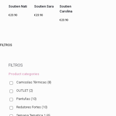
Soutien Nati
Soutien Sara
Soutien
Carolina
€
23.90
€
23.90
€
23.90
FILTROS
FILTROS
Product categories
Camisolas Térmicas
(8)
OUTLET
(2)
Pantufas
(10)
Redutores Fortes
(10)
Semana Tematica 1
(6)