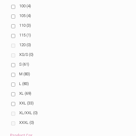
100
(4)
105
(4)
110
(3)
115
(1)
120
(0)
XS/S
(0)
S
(61)
M
(83)
L
(83)
XL
(69)
XXL
(33)
XL/XXL
(0)
XXXL
(0)
Product Cor