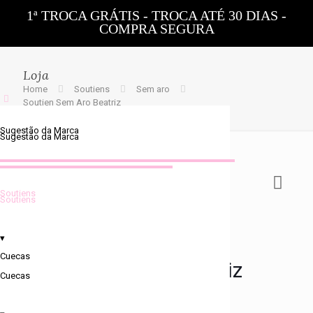
1ª TROCA GRÁTIS - TROCA ATÉ 30 DIAS -
COMPRA SEGURA
0
Loja
Home
Soutiens
Sem aro
Soutien Sem Aro Beatriz
Sugestão da Marca
Sugestão da Marca
Soutiens
Soutiens
▾
Cuecas
Soutien Sem Aro Beatriz
Cuecas
€
23.90