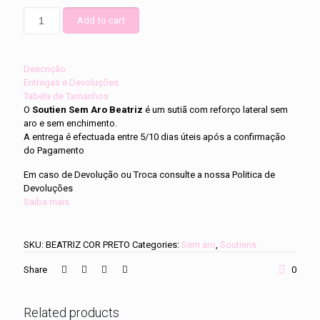
Soutien
Add to cart
Sem
Aro
Beatriz
quantity
Descrição
Entregas e Devoluções
Tabela de Tamanhos
O
Soutien Sem Aro Beatriz
é um sutiã com reforço lateral sem
aro e sem enchimento.
A entrega é efectuada entre 5/10 dias úteis após a confirmação
do Pagamento
Em caso de Devolução ou Troca consulte a nossa Politica de
Devoluções
Saiba mais
SKU:
BEATRIZ COR PRETO
Categories:
Sem aro
,
Soutiens
Share
0
Related products