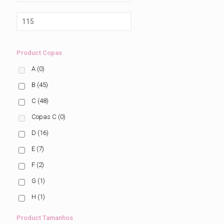
Product Copas
A
(0)
B
(45)
C
(48)
Copas C
(0)
D
(16)
E
(7)
F
(2)
G
(1)
H
(1)
Product Tamanhos