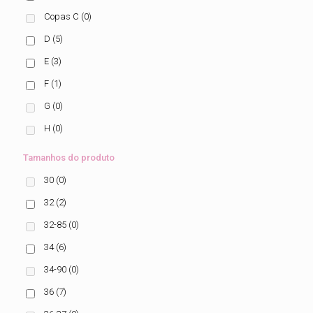
Copas C
(0)
D
(5)
E
(3)
F
(1)
G
(0)
H
(0)
Tamanhos do produto
30
(0)
32
(2)
32-85
(0)
34
(6)
34-90
(0)
36
(7)