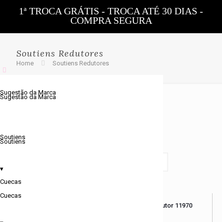
1ª TROCA GRÁTIS - TROCA ATÉ 30 DIAS -
COMPRA SEGURA
0
Soutiens Redutores
Home
Soutiens Redutores
Sugestão da Marca
Sugestão da Marca
Soutiens
A mostrar todos os 7 resultados
Soutiens
▾
Cuecas
Cuecas
Sutiã Triumph Doreen L
Soutien Redutor 11970
02 X
€
48.00