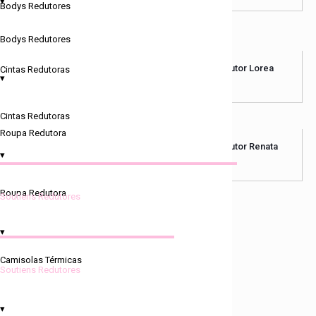
▾
€
59.90
Bodys Redutores
Bodys Redutores
Soutien Redutor Elvira
Soutien Redutor Lorea
Cintas Redutoras
▾
€
25.00
€
28.90
Cintas Redutoras
Roupa Redutora
Soutien Redutor Maria
Soutien Redutor Renata
▾
€
23.90
€
23.90
Roupa Redutora
Soutiens Redutores
Soutien Redutor Violeta
▾
€
25.00
Camisolas Térmicas
Soutiens Redutores
▾
FILTROS