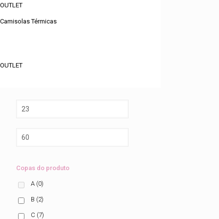
OUTLET
Camisolas Térmicas
FILTROS
Categorias de produto
OUTLET
Com Aro
(6)
Sem aro
(1)
Copas do produto
A
(0)
B
(2)
C
(7)