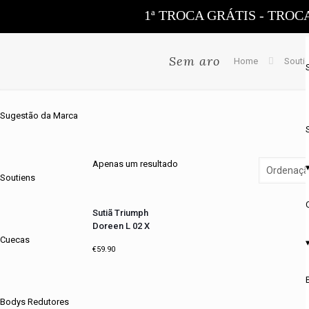
1ª TROCA GRÁTIS - TROC
Sem aro
Home
Souti
Sugestão da Marca
Apenas um resultado
Soutiens
Sutiã Triumph
Doreen L 02 X
Cuecas
€
59.90
Bodys Redutores