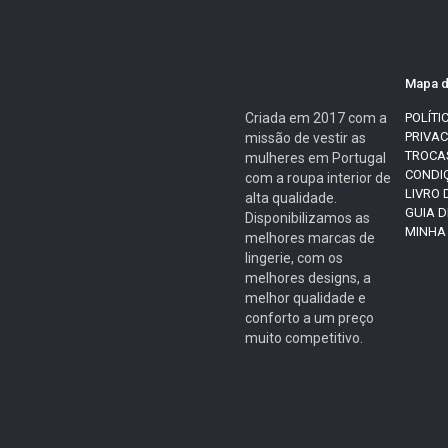
Mapa d
Criada em 2017 com a
POLÍTI
PRIVA
missão de vestir as
TROCA
mulheres em Portugal
CONDI
com a roupa interior de
LIVRO
alta qualidade.
GUIA 
Disponibilizamos as
MINHA
melhores marcas de
lingerie, com os
melhores designs, a
melhor qualidade e
conforto a um preço
muito competitivo.