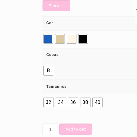
Procurar
Cor
Copas
B
Tamanhos
32
34
36
38
40
Soutien
Add to cart
Com