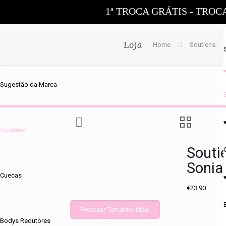
1ª TROCA GRÁTIS - TROC
Loja
Home
Soutiens
Sugestão da Marca
Soutiens
Souti
Sonia
Cuecas
€
23.90
Procurar Tamanho Ideal
Bodys Redutores