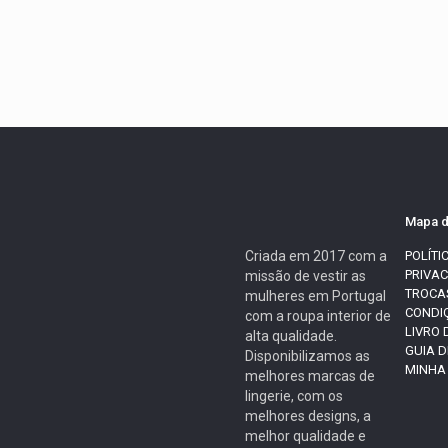
Mapa d
Criada em 2017 com a
POLÍTI
PRIVA
missão de vestir as
TROCA
mulheres em Portugal
CONDI
com a roupa interior de
LIVRO
alta qualidade.
GUIA 
Disponibilizamos as
MINHA
melhores marcas de
lingerie, com os
melhores designs, a
melhor qualidade e