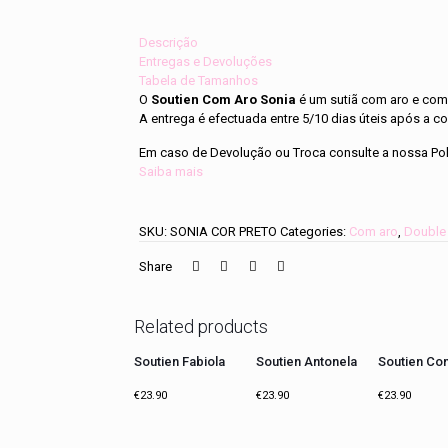
Aro
Sonia
quantity
Descrição
Entregas e Devoluções
Tabela de Tamanhos
O
Soutien Com Aro Sonia
é um sutiã com aro e com
A entrega é efectuada entre 5/10 dias úteis após a
Em caso de Devolução ou Troca consulte a nossa Pol
Saiba mais
SKU:
SONIA COR PRETO
Categories:
Com aro
,
Double
Share
Related products
Soutien Fabiola
Soutien Antonela
Soutien Con
€
23.90
€
23.90
€
23.90