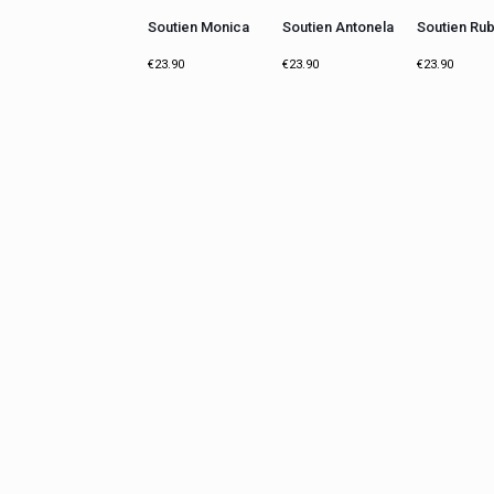
Soutien Monica
Soutien Antonela
Soutien Rub
€
23.90
€
23.90
€
23.90