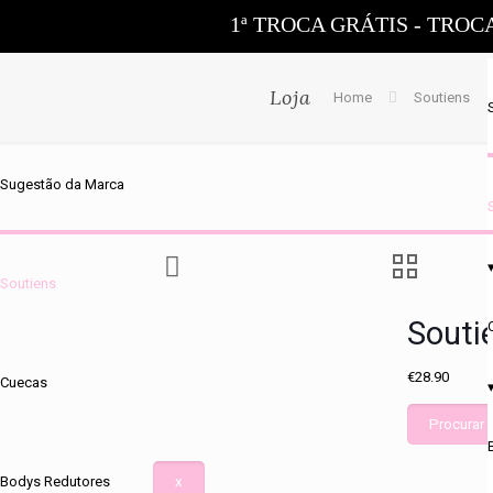
1ª TROCA GRÁTIS - TROC
Loja
Home
Soutiens
Sugestão da Marca
Soutiens
Souti
€
28.90
Cuecas
Procurar 
Bodys Redutores
x