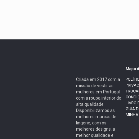
Mapa d
Criada em 2017 com a
POLÍTI
PRIVA
missão de vestir as
TROCA
mulheres em Portugal
CONDI
com a roupa interior de
LIVRO
alta qualidade.
GUIA 
Disponibilizamos as
MINHA
melhores marcas de
lingerie, com os
melhores designs, a
melhor qualidade e