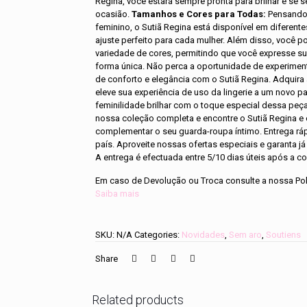
Regina, você estará sempre pronta para brilhar e se s
ocasião.
Tamanhos e Cores para Todas:
Pensando 
feminino, o Sutiã Regina está disponível em diferen
ajuste perfeito para cada mulher. Além disso, você p
variedade de cores, permitindo que você expresse su
forma única. Não perca a oportunidade de experimen
de conforto e elegância com o Sutiã Regina. Adquira
eleve sua experiência de uso da lingerie a um novo p
feminilidade brilhar com o toque especial dessa peç
nossa coleção completa e encontre o Sutiã Regina e o
complementar o seu guarda-roupa íntimo. Entrega ráp
país. Aproveite nossas ofertas especiais e garanta já
A entrega é efectuada entre 5/10 dias úteis após a
Em caso de Devolução ou Troca consulte a nossa Pol
Saiba mais
SKU:
N/A
Categories:
Novidades
,
Sem aro
,
Soutiens
Share
Related products