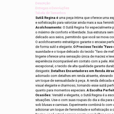
Descrição
Entregas e Devoluções
Tabela de Tamanhos
Sutiã Regina é
uma peça íntima que oferece uma exp
e sofisticação para valorizar ainda mais a sua femini
Acolchoamento:
O Sutiã Regina foi especialmente 
o máximo de conforto e liberdade. Sua estrutura sem
delicado aos seios, permitindo que você se mova com
O acolchoamento estratégico garante o encaixe perfe
de forma sutil e elegante.
O Precioso Tecido "Favo 
suavidade e o toque delicado do tecido "favo de mel
lingerie oferece uma sensação única de maciez e le
experiência incomparável em contato com a pele. Al
excepcional, o tecido de alta qualidade garante durab
desgaste.
Detalhes Encantadores em Renda Atrae
adornado com detalhes em renda atraente, elevando 
um toque de sensualidade à peça. A renda delicada e
visual elegante e charmoso, tornando esse sutiã perfe
quanto para momentos especiais.
A Escolha Perfei
Ocasiões:
Versátil e elegante, o Sutiã Regina é a esc
situações. Use-o com suas roupas do dia a dia para 
sob blusas e camisas. Experimente combiná-lo com v
adicionar um toque de feminilidade e sofisticação a 