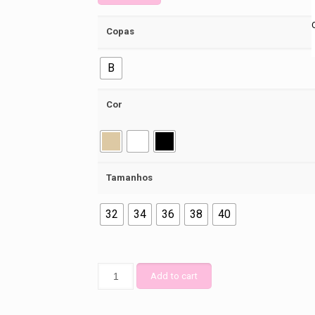
Copas
B
Cor
Tamanhos
32
34
36
38
40
Soutien
Add to cart
Regina
quantity