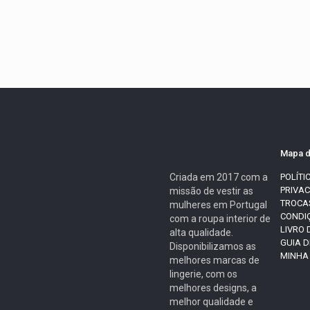
Mapa d
Criada em 2017 com a
POLÍTI
PRIVA
missão de vestir as
TROCA
mulheres em Portugal
CONDI
com a roupa interior de
LIVRO
alta qualidade.
GUIA 
Disponibilizamos as
MINHA
melhores marcas de
lingerie, com os
melhores designs, a
melhor qualidade e