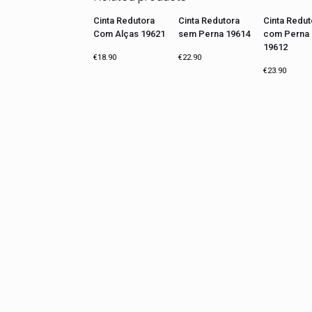
Cinta Redutora
Cinta Redutora
Cinta Redut
TOP VENDAS
Com Alças 19621
sem Perna 19614
com Perna
19612
€
18.90
€
22.90
€
23.90