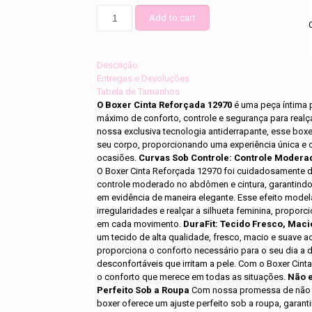
Boxer
Add to cart
Cinta
Reforçada
12970
quantity
Descrição
Entregas e Devoluções
Tabela de Tamanhos
O Boxer Cinta Reforçada 12970
é uma peça íntima 
máximo de conforto, controle e segurança para realç
nossa exclusiva tecnologia antiderrapante, esse box
seu corpo, proporcionando uma experiência única e 
ocasiões.
Curvas Sob Controle: Controle Modera
O Boxer Cinta Reforçada 12970 foi cuidadosamente d
controle moderado no abdômen e cintura, garantindo
em evidência de maneira elegante. Esse efeito model
irregularidades e realçar a silhueta feminina, propor
em cada movimento.
DuraFit: Tecido Fresco, Maci
um tecido de alta qualidade, fresco, macio e suave a
proporciona o conforto necessário para o seu dia a 
desconfortáveis que irritam a pele. Com o Boxer Cint
o conforto que merece em todas as situações.
Não e
Perfeito Sob a Roupa
Com nossa promessa de não r
boxer oferece um ajuste perfeito sob a roupa, garan