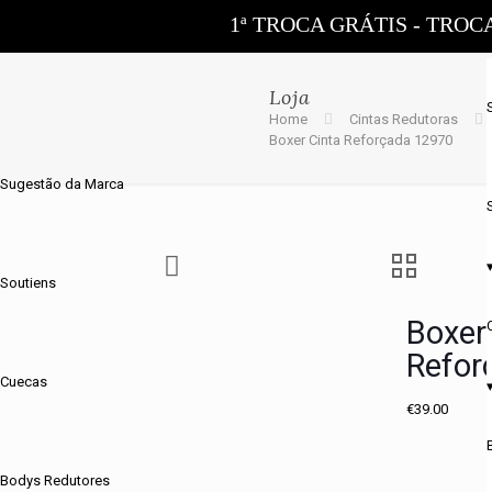
1ª TROCA GRÁTIS - TROC
Loja
Home
Cintas Redutoras
Boxer Cinta Reforçada 12970
Sugestão da Marca
Soutiens
Boxer
Refor
Cuecas
€
39.00
Bodys Redutores