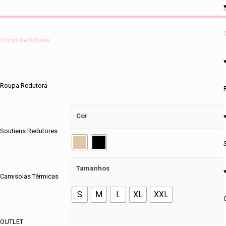
Cintas Redutoras
Roupa Redutora
Cor
Soutiens Redutores
Tamanhos
Camisolas Térmicas
S
M
L
XL
XXL
OUTLET