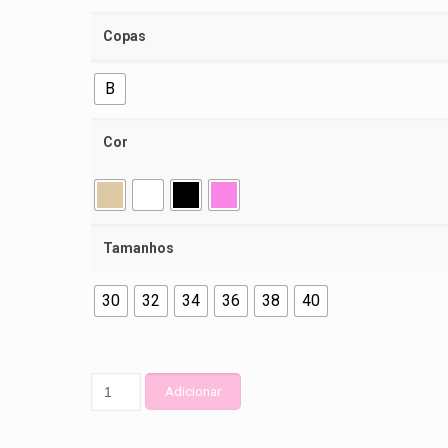
Copas
B
Cor
Tamanhos
30
32
34
36
38
40
Quantidade
Adicionar
de
Soutien