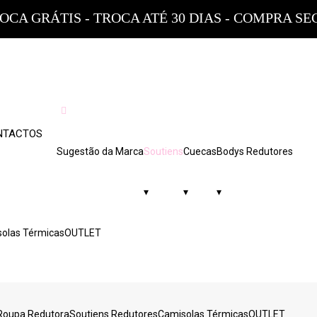
ROCA GRÁTIS - TROCA ATÉ 30 DIAS - COMPRA S
NTACTOS
Sugestão da Marca
Soutiens
Cuecas
Bodys Redutores
▾
▾
▾
olas Térmicas
OUTLET
Roupa Redutora
Soutiens Redutores
Camisolas Térmicas
OUTLET