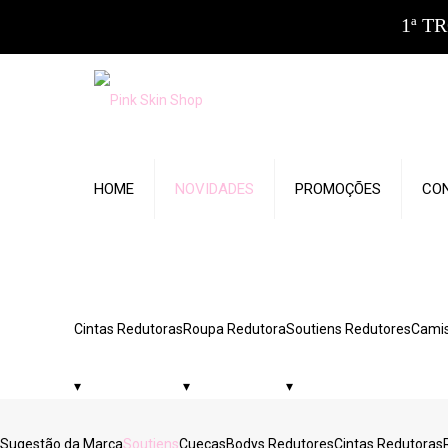
1ª T
HOME
NOVIDADES
PROMOÇÕES
CO
Cintas Redutoras
Roupa Redutora
Soutiens Redutores
Camis
▾
▾
▾
Sugestão da Marca
Soutiens
Cuecas
Bodys Redutores
Cintas Redutoras