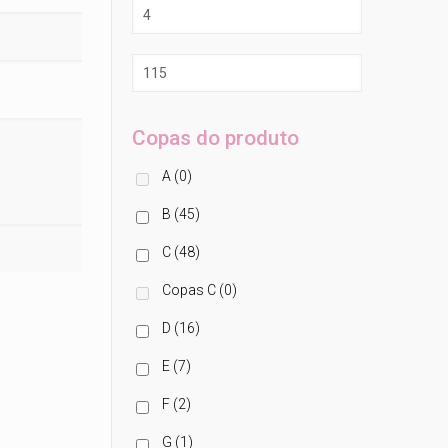
Copas do produto
A
(0)
B
(45)
C
(48)
Copas C
(0)
D
(16)
E
(7)
F
(2)
G
(1)