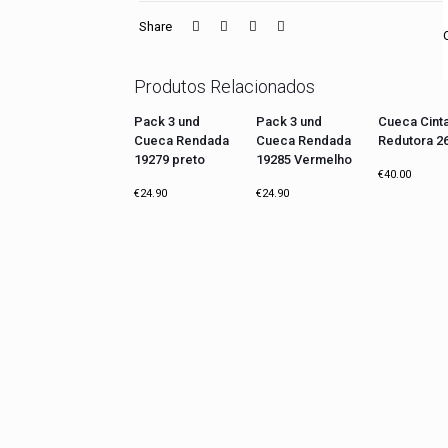
Share
Produtos Relacionados
Pack 3 und
Pack 3 und
Cueca Cint
Cueca Rendada
Cueca Rendada
Redutora 2
19279 preto
19285 Vermelho
€
40.00
€
24.90
€
24.90