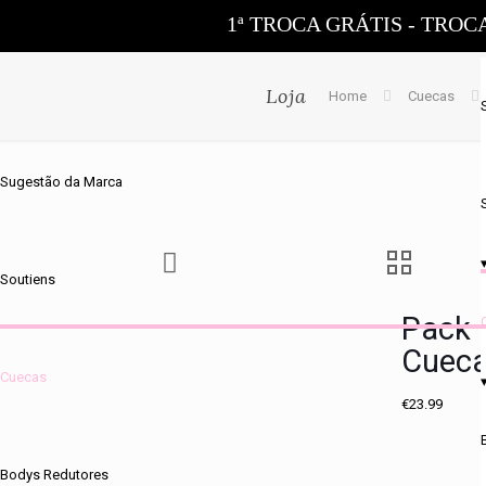
1ª TROCA GRÁTIS - TROC
Loja
Home
Cuecas
Sugestão da Marca
Soutiens
Pack 
Cueca
Cuecas
€
23.99
Bodys Redutores