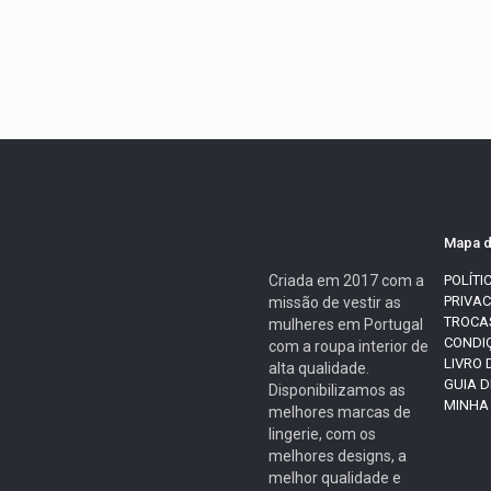
Mapa d
Criada em 2017 com a
POLÍTI
PRIVA
missão de vestir as
TROCA
mulheres em Portugal
CONDI
com a roupa interior de
LIVRO
alta qualidade.
GUIA 
Disponibilizamos as
MINHA
melhores marcas de
lingerie, com os
melhores designs, a
melhor qualidade e