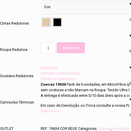
Cor
Cintas Redutoras
Quantidade
Adicionar
Roupa Redutora
de
Pack
6
unds
Descrição
Cuecas
Entregas e Devoluções
Soutiens Redutores
19634
Tabela de Tamanhos
Cuecas 19634
Pack de 6 unidades, em MicroFibra q
sem costuras e não Marcam na Roupa. Tecido Ultra S
A entrega é efectuada entre 5/10 dias úteis após a
Camisolas Térmicas
Em caso de Devolução ou Troca consulte a nossa Pol
Saiba mais
OUTLET
REF:
19634 COR BEGE
Categorias:
Cuecas
,
Fio-dental