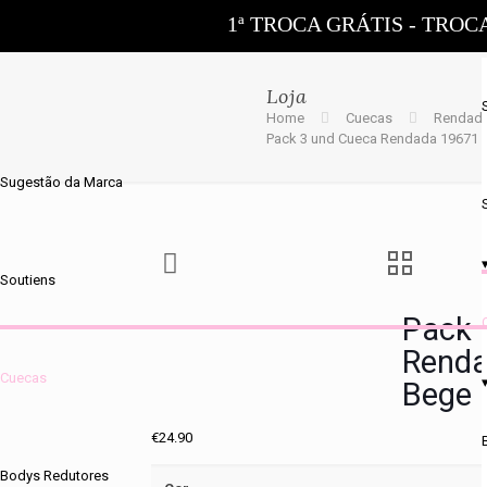
1ª TROCA GRÁTIS - TROC
Loja
Home
Cuecas
Rendad
Pack 3 und Cueca Rendada 19671 
Sugestão da Marca
Soutiens
Pack 
Renda
Cuecas
Bege
€
24.90
Bodys Redutores