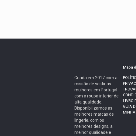
Mapa d
Criada em 2017 com a
POLÍTI
PRIVA
missão de vestir as
TROCA
mulheres em Portugal
CONDI
com a roupa interior de
LIVRO
alta qualidade.
GUIA 
Disponibilizamos as
MINHA
melhores marcas de
lingerie, com os
melhores designs, a
melhor qualidade e