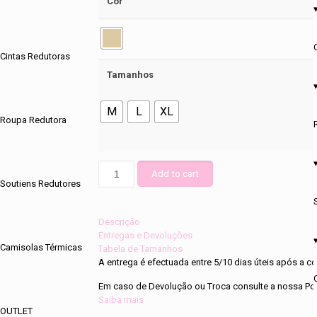
Cor
Cintas Redutoras
Tamanhos
M
L
XL
Roupa Redutora
Pack
Add to cart
3
Soutiens Redutores
und
Cueca
Rendada
Descrição
19671
Entregas e Devoluções
Camisolas Térmicas
Bege
Tabela de Tamanhos
quantity
A entrega é efectuada entre 5/10 dias úteis após a
Em caso de Devolução ou Troca consulte a nossa Pol
Saiba mais
OUTLET