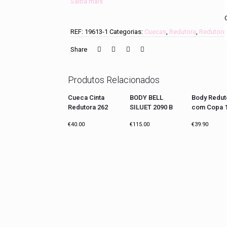
Saiba mais
REF:
19613-1
Categorias:
Cuecas
,
Redutora
,
Redutore
Share
Produtos Relacionados
Cueca Cinta
BODY BELL
Body Redut
Redutora 262
SILUET 2090 B
com Copa 
€
40.00
€
115.00
€
39.90