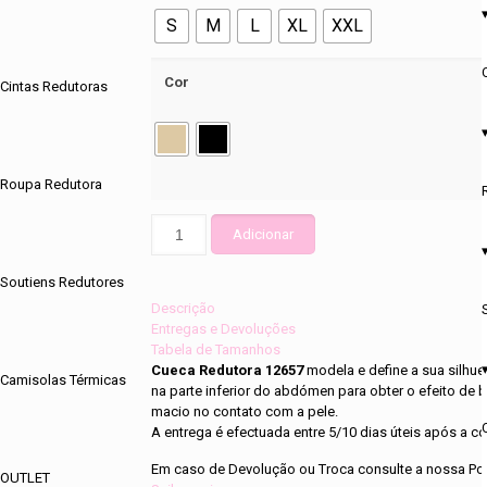
S
M
L
XL
XXL
Cor
Cintas Redutoras
Roupa Redutora
Quantidade
Adicionar
de
Cueca
Soutiens Redutores
Redutora
12657
Descrição
Entregas e Devoluções
Tabela de Tamanhos
Cueca Redutora 12657
modela e define a sua silhue
Camisolas Térmicas
na parte inferior do abdómen para obter o efeito de ba
macio no contato com a pele.
A entrega é efectuada entre 5/10 dias úteis após a
Em caso de Devolução ou Troca consulte a nossa Pol
OUTLET