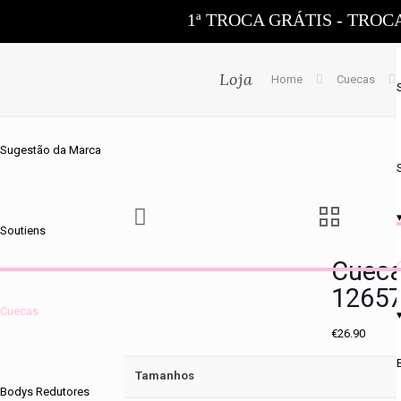
1ª TROCA GRÁTIS - TROC
Loja
Home
Cuecas
Sugestão da Marca
Soutiens
Cueca
1265
Cuecas
€
26.90
Tamanhos
Bodys Redutores