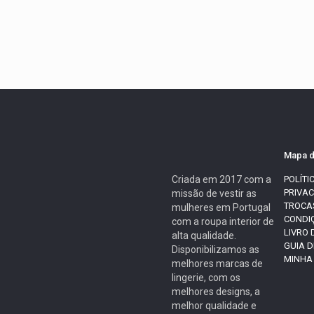
Mapa d
Criada em 2017 com a
POLÍTI
PRIVA
missão de vestir as
TROCA
mulheres em Portugal
CONDI
com a roupa interior de
LIVRO
alta qualidade.
GUIA 
Disponibilizamos as
MINHA
melhores marcas de
lingerie, com os
melhores designs, a
melhor qualidade e