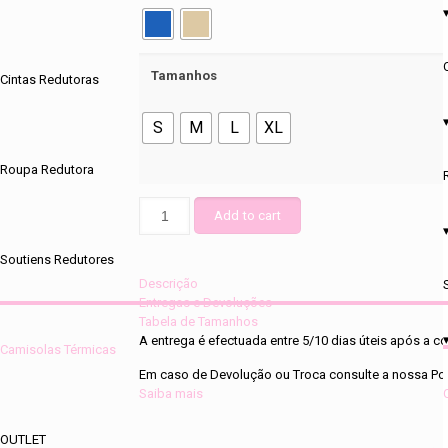
Tamanhos
Cintas Redutoras
S
M
L
XL
Roupa Redutora
Camisola
Add to cart
Interior
19265
Soutiens Redutores
quantity
Descrição
Entregas e Devoluções
Tabela de Tamanhos
A entrega é efectuada entre 5/10 dias úteis após a
Camisolas Térmicas
Em caso de Devolução ou Troca consulte a nossa Pol
Saiba mais
OUTLET