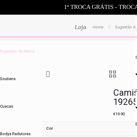
1ª TROCA GRÁTIS - TROC
Loja
Home
Sugestão d
Sugestão da Marca
Soutiens
Camiso
1926
Cuecas
€
19.90
Cor
Bodys Redutores