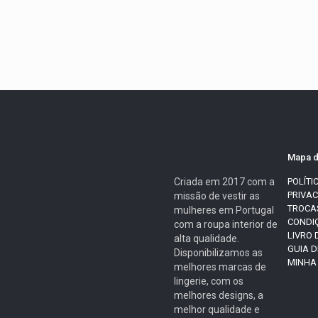
Mapa d
Criada em 2017 com a
POLÍTI
PRIVA
missão de vestir as
TROCA
mulheres em Portugal
CONDI
com a roupa interior de
LIVRO
alta qualidade.
GUIA 
Disponibilizamos as
MINHA
melhores marcas de
lingerie, com os
melhores designs, a
melhor qualidade e