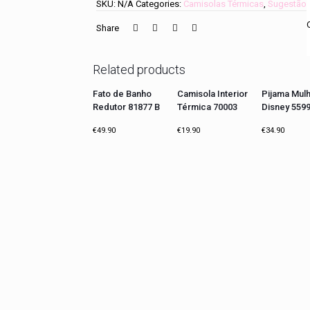
SKU:
N/A
Categories:
Camisolas Térmicas
,
Sugestão 
Share
Related products
Fato de Banho
Camisola Interior
Pijama Mul
Redutor 81877 B
Térmica 70003
Disney 559
€
49.90
€
19.90
€
34.90